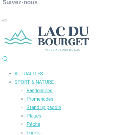
Suivez-nous
ACTUALITÉS
SPORT & NATURE
Randonnées
Promenades
Stand up paddle
Plages
Pêche
Forêts