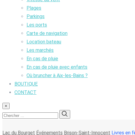
Plages
Parkings
Les ports
Carte de navigation
Location bateau
Les marchés
En cas de pluie
En cas de pluie avec enfants
Où bruncher à Aix-les-Bains ?
BOUTIQUE
CONTACT
×
Lac du Bourget
Événements
Brison-Saint-Innocent
Livres en f