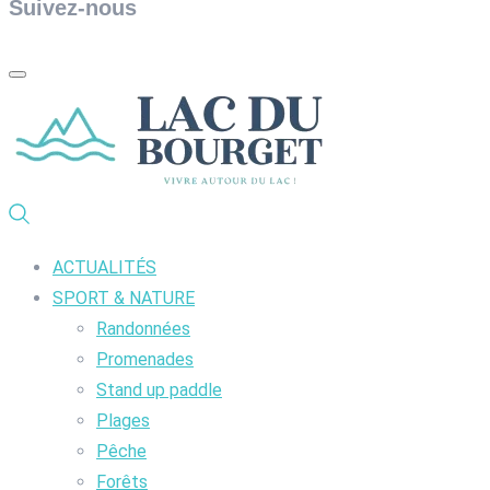
Suivez-nous
ACTUALITÉS
SPORT & NATURE
Randonnées
Promenades
Stand up paddle
Plages
Pêche
Forêts