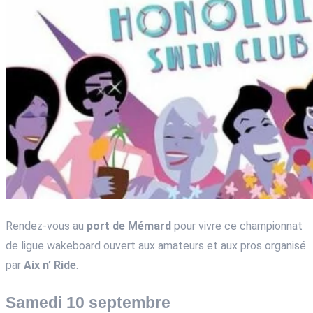
Rendez-vous au
port de Mémard
pour vivre ce championnat
de ligue wakeboard ouvert aux amateurs et aux pros organisé
par
Aix n’ Ride
.
Samedi 10 septembre