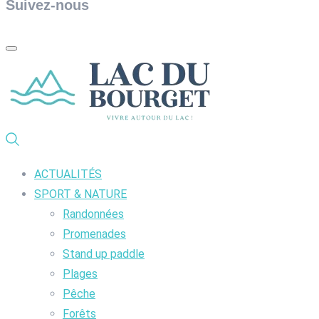
Suivez-nous
ACTUALITÉS
SPORT & NATURE
Randonnées
Promenades
Stand up paddle
Plages
Pêche
Forêts