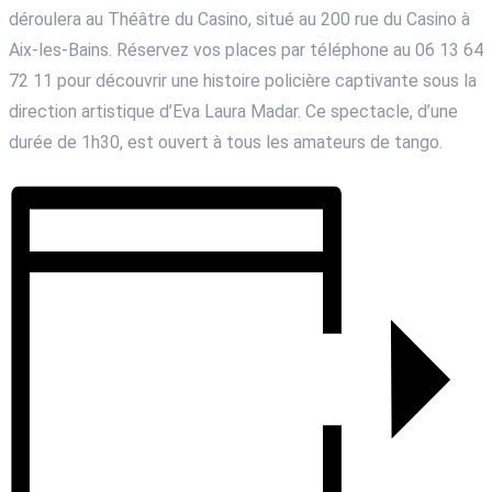
déroulera au Théâtre du Casino, situé au 200 rue du Casino à
Aix-les-Bains. Réservez vos places par téléphone au 06 13 64
72 11 pour découvrir une histoire policière captivante sous la
direction artistique d’Eva Laura Madar. Ce spectacle, d’une
durée de 1h30, est ouvert à tous les amateurs de tango.