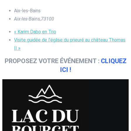
Aix-les-Bains
Aix-les-Bains
,
73100
«
Karim Dabo en Trio
Visite guidée de l’église du prieuré au château Thomas
II
»
PROPOSEZ VOTRE ÉVÉNEMENT :
CLIQUEZ
ICI !