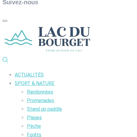
Suivez-nous
ACTUALITÉS
SPORT & NATURE
Randonnées
Promenades
Stand up paddle
Plages
Pêche
Forêts