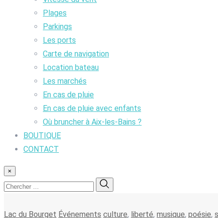
Plages
Parkings
Les ports
Carte de navigation
Location bateau
Les marchés
En cas de pluie
En cas de pluie avec enfants
Où bruncher à Aix-les-Bains ?
BOUTIQUE
CONTACT
×
Lac du Bourget
Événements
culture
,
liberté
,
musique
,
poésie
,