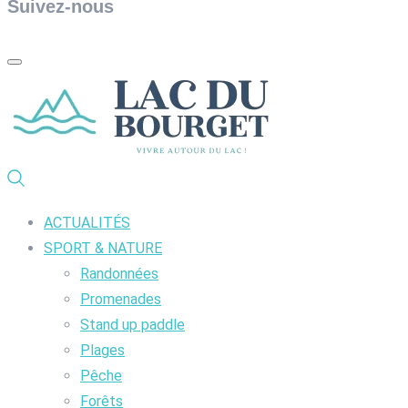
Suivez-nous
ACTUALITÉS
SPORT & NATURE
Randonnées
Promenades
Stand up paddle
Plages
Pêche
Forêts