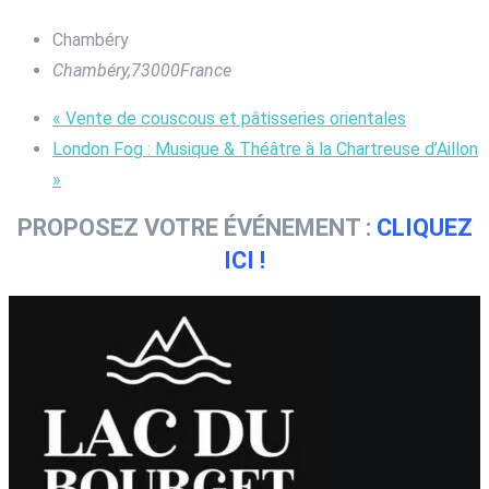
Chambéry
Chambéry
,
73000
France
«
Vente de couscous et pâtisseries orientales
London Fog : Musique & Théâtre à la Chartreuse d’Aillon
»
PROPOSEZ VOTRE ÉVÉNEMENT :
CLIQUEZ
ICI !