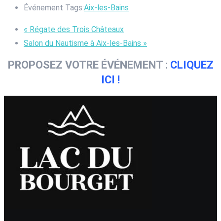
Événement Tags:
Aix-les-Bains
«
Régate des Trois Châteaux
Salon du Nautisme à Aix-les-Bains
»
PROPOSEZ VOTRE ÉVÉNEMENT :
CLIQUEZ
ICI !