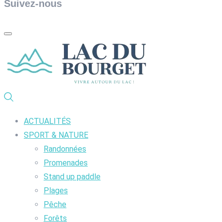
Suivez-nous
ACTUALITÉS
SPORT & NATURE
Randonnées
Promenades
Stand up paddle
Plages
Pêche
Forêts