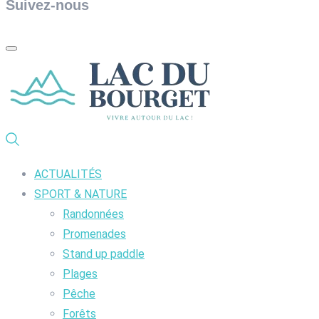
Suivez-nous
ACTUALITÉS
SPORT & NATURE
Randonnées
Promenades
Stand up paddle
Plages
Pêche
Forêts