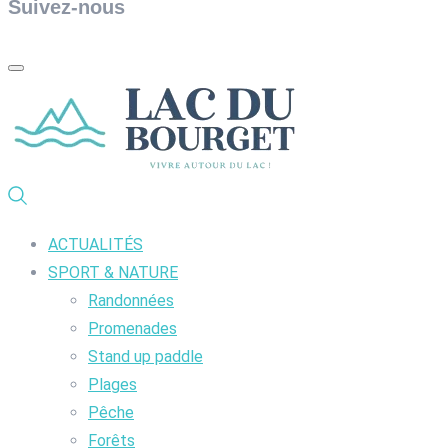
Suivez-nous
ACTUALITÉS
SPORT & NATURE
Randonnées
Promenades
Stand up paddle
Plages
Pêche
Forêts