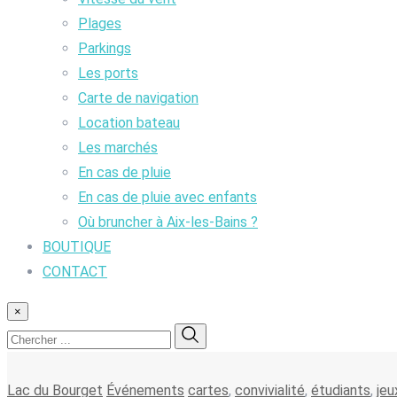
Plages
Parkings
Les ports
Carte de navigation
Location bateau
Les marchés
En cas de pluie
En cas de pluie avec enfants
Où bruncher à Aix-les-Bains ?
BOUTIQUE
CONTACT
×
Lac du Bourget
Événements
cartes
,
convivialité
,
étudiants
,
jeu