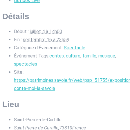
Outlook Live
Détails
Début :
juillet 4 à 14h00
Fin :
septembre 16 à 23h59
Catégorie d’Événement:
Spectacle
Événement Tags:
contes
,
culture
,
famille
,
musique
,
spectacles
Site :
https://patrimoines.savoie.fr/web/psp_51755/expositio
conte-moi-la-savoie
Lieu
Saint-Pierre-de-Curtille
Saint-Pierre-de-Curtille
,
73310
France