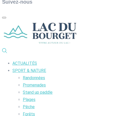
Suivez-nous
ACTUALITÉS
SPORT & NATURE
Randonnées
Promenades
Stand up paddle
Plages
Pêche
Forêts