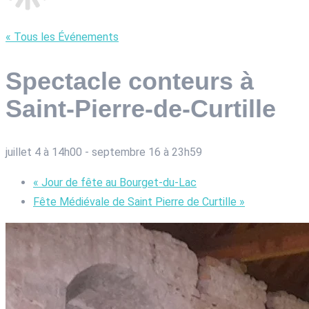
« Tous les Événements
Spectacle conteurs à
Saint-Pierre-de-Curtille
juillet 4 à 14h00
-
septembre 16 à 23h59
«
Jour de fête au Bourget-du-Lac
Fête Médiévale de Saint Pierre de Curtille
»