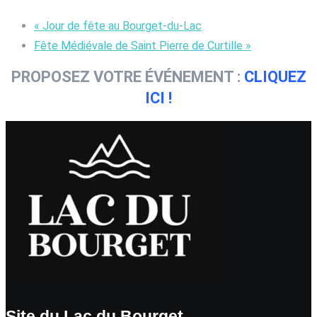
«
Jour de fête au Bourget-du-Lac
Fête Médiévale de Saint Pierre de Curtille
»
PROPOSEZ VOTRE ÉVÉNEMENT :
CLIQUEZ
ICI !
Site du Lac du Bourget