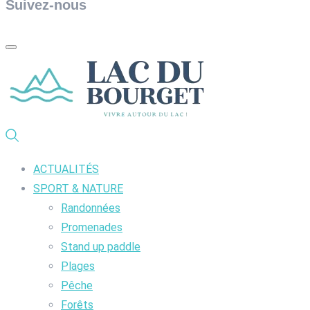
Suivez-nous
ACTUALITÉS
SPORT & NATURE
Randonnées
Promenades
Stand up paddle
Plages
Pêche
Forêts