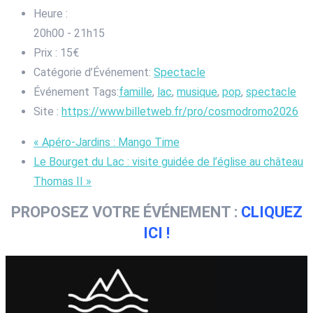
Heure :
20h00 - 21h15
Prix :
15€
Catégorie d’Événement:
Spectacle
Événement Tags:
famille
,
lac
,
musique
,
pop
,
spectacle
Site :
https://www.billetweb.fr/pro/cosmodromo2026
«
Apéro-Jardins : Mango Time
Le Bourget du Lac : visite guidée de l’église au château
Thomas II
»
PROPOSEZ VOTRE ÉVÉNEMENT :
CLIQUEZ
ICI !