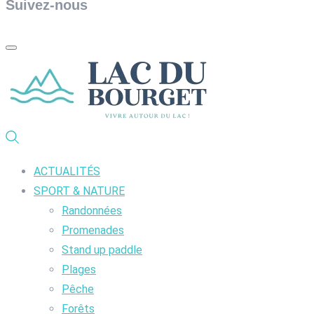
Suivez-nous
ACTUALITÉS
SPORT & NATURE
Randonnées
Promenades
Stand up paddle
Plages
Pêche
Forêts