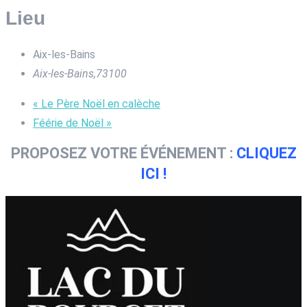
Lieu
Aix-les-Bains
Aix-les-Bains
,
73100
«
Le Père Noël en calèche
Féérie de Noël
»
PROPOSEZ VOTRE ÉVÉNEMENT :
CLIQUEZ
ICI !