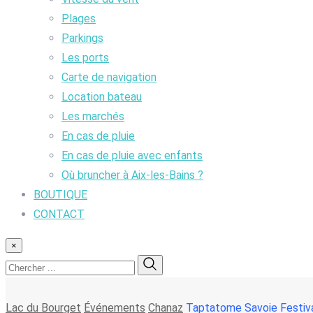
Plages
Parkings
Les ports
Carte de navigation
Location bateau
Les marchés
En cas de pluie
En cas de pluie avec enfants
Où bruncher à Aix-les-Bains ?
BOUTIQUE
CONTACT
×
Lac du Bourget
Événements
Chanaz
Taptatome Savoie Festiva