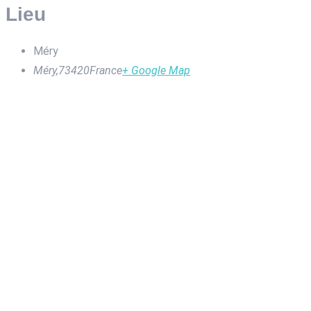
Lieu
Méry
Méry
,
73420
France
+ Google Map