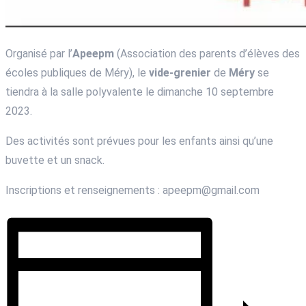
Organisé par l’
Apeepm
(Association des parents d’élèves des
écoles publiques de Méry), le
vide-grenier
de
Méry
se
tiendra à la salle polyvalente le dimanche 10 septembre
2023.
Des activités sont prévues pour les enfants ainsi qu’une
buvette et un snack.
Inscriptions et renseignements : apeepm@gmail.com