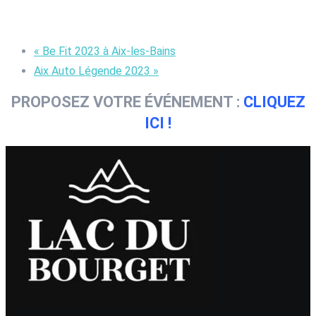
«
Be Fit 2023 à Aix-les-Bains
Aix Auto Légende 2023
»
PROPOSEZ VOTRE ÉVÉNEMENT :
CLIQUEZ
ICI !