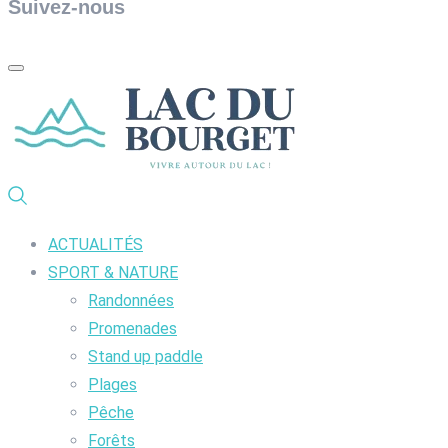
Suivez-nous
ACTUALITÉS
SPORT & NATURE
Randonnées
Promenades
Stand up paddle
Plages
Pêche
Forêts