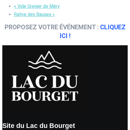
«
Vide Grenier de Méry
Rallye des Bauges
»
PROPOSEZ VOTRE ÉVÉNEMENT :
CLIQUEZ
ICI !
Site du Lac du Bourget