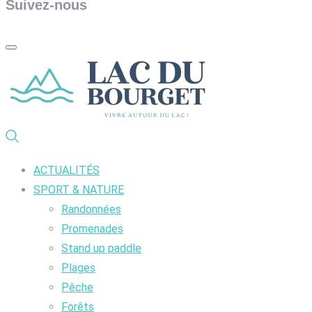
Suivez-nous
ACTUALITÉS
SPORT & NATURE
Randonnées
Promenades
Stand up paddle
Plages
Pêche
Forêts