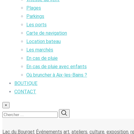
Plages
Parkings
Les ports
Carte de navigation
Location bateau
Les marchés
En cas de pluie
En cas de pluie avec enfants
Où bruncher à Aix-les-Bains ?
BOUTIQUE
CONTACT
×
Lac du Bourget
Événements
art
,
ateliers
,
culture
,
exposition
,
r