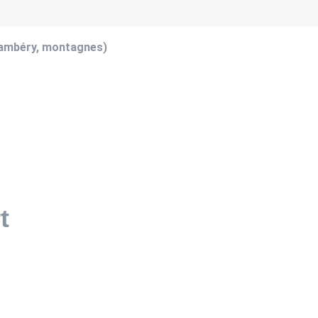
hambéry, montagnes)
t