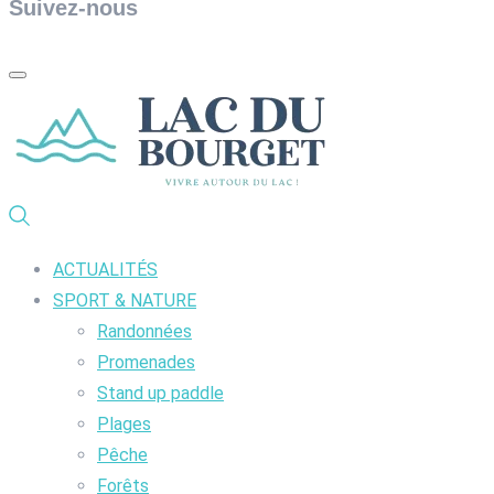
Suivez-nous
ACTUALITÉS
SPORT & NATURE
Randonnées
Promenades
Stand up paddle
Plages
Pêche
Forêts