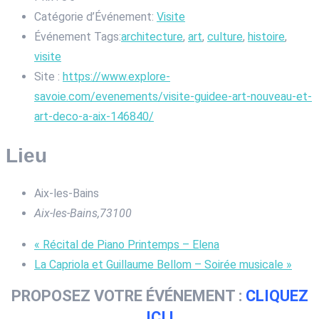
Catégorie d’Événement:
Visite
Événement Tags:
architecture
,
art
,
culture
,
histoire
,
visite
Site :
https://www.explore-
savoie.com/evenements/visite-guidee-art-nouveau-et-
art-deco-a-aix-146840/
Lieu
Aix-les-Bains
Aix-les-Bains
,
73100
«
Récital de Piano Printemps – Elena
La Capriola et Guillaume Bellom – Soirée musicale
»
PROPOSEZ VOTRE ÉVÉNEMENT :
CLIQUEZ
ICI !