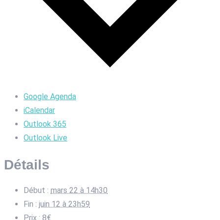
Google Agenda
iCalendar
Outlook 365
Outlook Live
Détails
Début :
mars 22 à 14h30
Fin :
juin 12 à 23h59
Prix :
8€