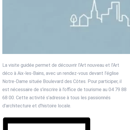
La visite guidée permet de découvrir l’Art nouveau et l’Art
déco à Aix-les-Bains, avec un rendez-vous devant l’église
Notre-Dame située Boulevard des Côtes. Pour participer, il
est nécessaire de s’inscrire à l’office de tourisme au 04 79 88
68 00. Cette activité s’adresse à tous les passionnés
d’architecture et d’histoire locale.