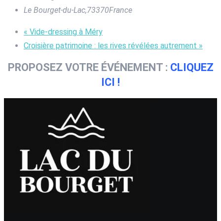
Le Bourget-du-Lac
,
73370
France
«
Vide-dressing à Méry
Croisière patrimoine : les rives révélées autrement
»
PROPOSEZ VOTRE ÉVÉNEMENT :
CLIQUEZ
ICI !