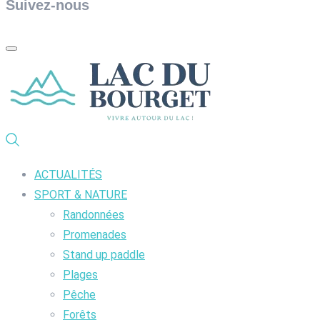
Suivez-nous
ACTUALITÉS
SPORT & NATURE
Randonnées
Promenades
Stand up paddle
Plages
Pêche
Forêts