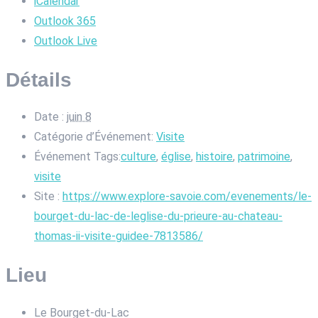
iCalendar
Outlook 365
Outlook Live
Détails
Date :
juin 8
Catégorie d’Événement:
Visite
Événement Tags:
culture
,
église
,
histoire
,
patrimoine
,
visite
Site :
https://www.explore-savoie.com/evenements/le-
bourget-du-lac-de-leglise-du-prieure-au-chateau-
thomas-ii-visite-guidee-7813586/
Lieu
Le Bourget-du-Lac