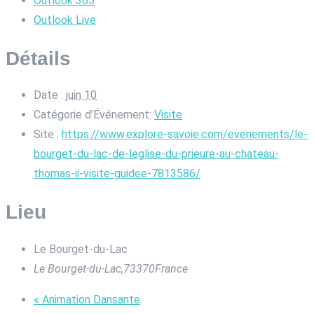
Outlook 365
Outlook Live
Détails
Date :
juin 10
Catégorie d’Événement:
Visite
Site :
https://www.explore-savoie.com/evenements/le-
bourget-du-lac-de-leglise-du-prieure-au-chateau-
thomas-ii-visite-guidee-7813586/
Lieu
Le Bourget-du-Lac
Le Bourget-du-Lac
,
73370
France
«
Animation Dansante