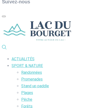
Suivez-nous
ACTUALITÉS
SPORT & NATURE
Randonnées
Promenades
Stand up paddle
Plages
Pêche
Forêts