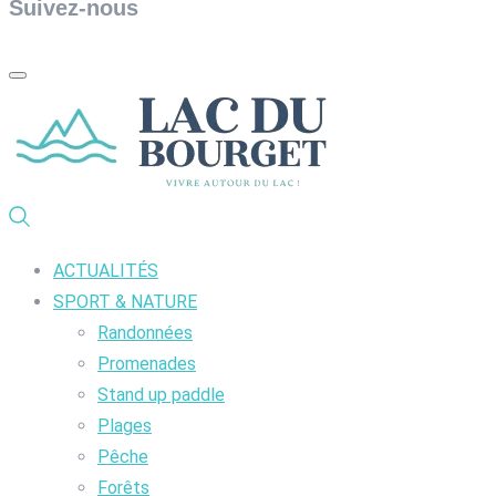
Suivez-nous
ACTUALITÉS
SPORT & NATURE
Randonnées
Promenades
Stand up paddle
Plages
Pêche
Forêts