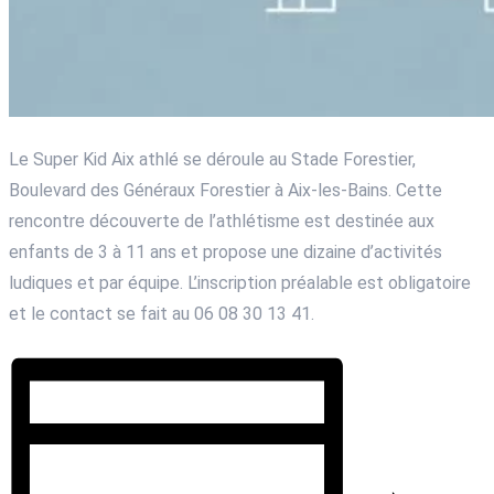
Le Super Kid Aix athlé se déroule au Stade Forestier,
Boulevard des Généraux Forestier à Aix-les-Bains. Cette
rencontre découverte de l’athlétisme est destinée aux
enfants de 3 à 11 ans et propose une dizaine d’activités
ludiques et par équipe. L’inscription préalable est obligatoire
et le contact se fait au 06 08 30 13 41.