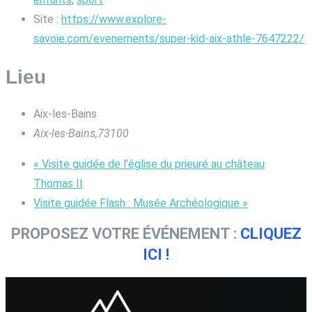
Site :
https://www.explore-
savoie.com/evenements/super-kid-aix-athle-7647222/
Lieu
Aix-les-Bains
Aix-les-Bains
,
73100
«
Visite guidée de l’église du prieuré au château
Thomas II
Visite guidée Flash : Musée Archéologique
»
PROPOSEZ VOTRE ÉVÉNEMENT :
CLIQUEZ
ICI !