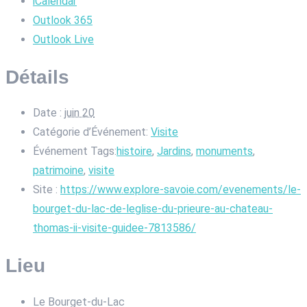
iCalendar
Outlook 365
Outlook Live
Détails
Date :
juin 20
Catégorie d’Événement:
Visite
Événement Tags:
histoire
,
Jardins
,
monuments
,
patrimoine
,
visite
Site :
https://www.explore-savoie.com/evenements/le-
bourget-du-lac-de-leglise-du-prieure-au-chateau-
thomas-ii-visite-guidee-7813586/
Lieu
Le Bourget-du-Lac