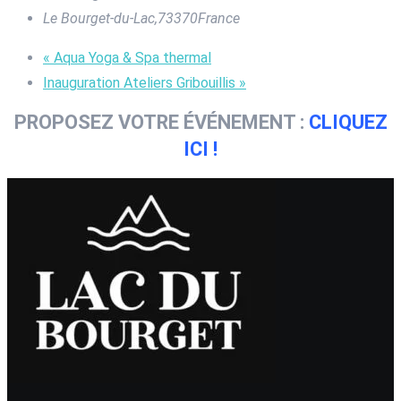
Le Bourget-du-Lac
,
73370
France
«
Aqua Yoga & Spa thermal
Inauguration Ateliers Gribouillis
»
PROPOSEZ VOTRE ÉVÉNEMENT :
CLIQUEZ
ICI !