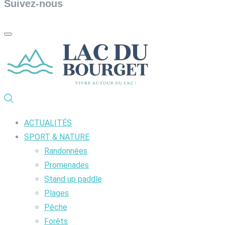
Suivez-nous
ACTUALITÉS
SPORT & NATURE
Randonnées
Promenades
Stand up paddle
Plages
Pêche
Forêts