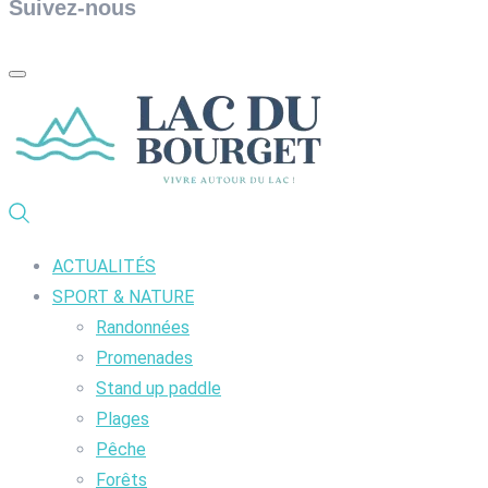
Suivez-nous
ACTUALITÉS
SPORT & NATURE
Randonnées
Promenades
Stand up paddle
Plages
Pêche
Forêts