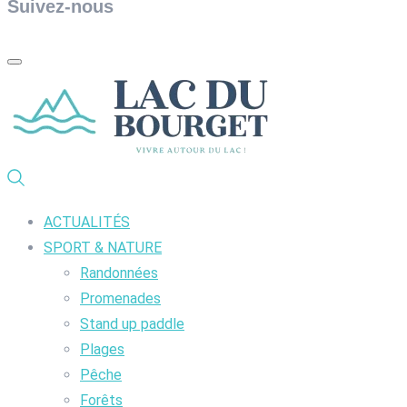
Suivez-nous
ACTUALITÉS
SPORT & NATURE
Randonnées
Promenades
Stand up paddle
Plages
Pêche
Forêts