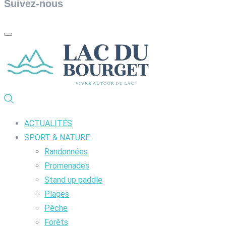
Suivez-nous
ACTUALITÉS
SPORT & NATURE
Randonnées
Promenades
Stand up paddle
Plages
Pêche
Forêts