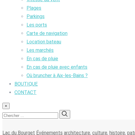
Plages
Parkings
Les ports
Carte de navigation
Location bateau
Les marchés
En cas de pluie
En cas de pluie avec enfants
Où bruncher à Aix-les-Bains ?
BOUTIQUE
CONTACT
×
Lac du Bourget
Événements
architecture
,
culture
,
histoire
,
pat