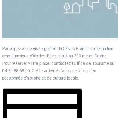
Participez à une visite guidée du Casino Grand Cercle, un lieu
emblématique d’Aix-les-Bains, situé au 200 rue du Casino.
Pour réserver votre place, contactez l’Office de Tourisme au
04 79 88 68 00. Cette activité s’adresse à tous les
passionnés d’histoire et de culture locale.