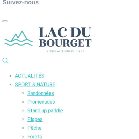
Suivez-nous
ACTUALITÉS
SPORT & NATURE
Randonnées
Promenades
Stand up paddle
Plages
Pêche
Forêts