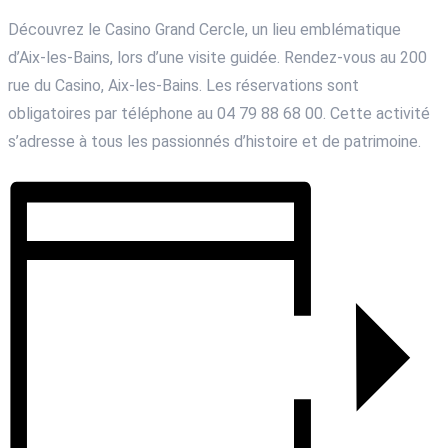
Découvrez le Casino Grand Cercle, un lieu emblématique
d’Aix-les-Bains, lors d’une visite guidée. Rendez-vous au 200
rue du Casino, Aix-les-Bains. Les réservations sont
obligatoires par téléphone au 04 79 88 68 00. Cette activité
s’adresse à tous les passionnés d’histoire et de patrimoine.