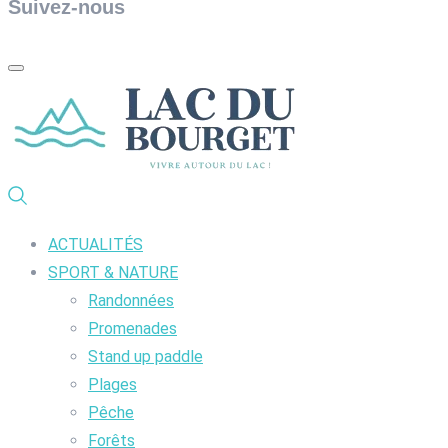
Suivez-nous
ACTUALITÉS
SPORT & NATURE
Randonnées
Promenades
Stand up paddle
Plages
Pêche
Forêts