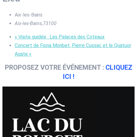
Aix-les-Bains
Aix-les-Bains
,
73100
«
Visite guidée : Les Palaces des Coteaux
Concert de Fiona Monbet, Pierre Cussac et le Quatuor
Agate
»
PROPOSEZ VOTRE ÉVÉNEMENT :
CLIQUEZ
ICI !