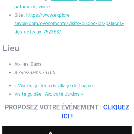
patrimoine
,
visite
Site :
https://www.explore-
savoie.com/evenements/visite-guidee-les-palaces-
des-coteaux-752363/
Lieu
Aix-les-Bains
Aix-les-Bains
,
73100
«
Visites guidées du village de Chanaz
Visite guidée : Aix, coté Jardins
»
PROPOSEZ VOTRE ÉVÉNEMENT :
CLIQUEZ
ICI !