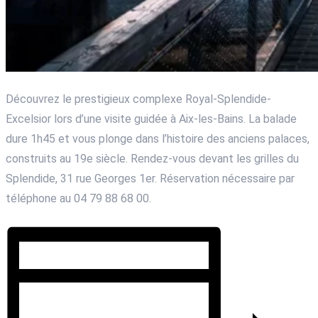
Découvrez le prestigieux complexe Royal-Splendide-
Excelsior lors d’une visite guidée à Aix-les-Bains. La balade
dure 1h45 et vous plonge dans l’histoire des anciens palaces,
construits au 19e siècle. Rendez-vous devant les grilles du
Splendide, 31 rue Georges 1er. Réservation nécessaire par
téléphone au 04 79 88 68 00.