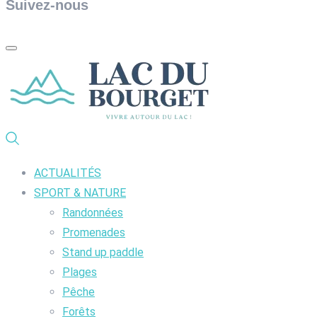
Suivez-nous
ACTUALITÉS
SPORT & NATURE
Randonnées
Promenades
Stand up paddle
Plages
Pêche
Forêts