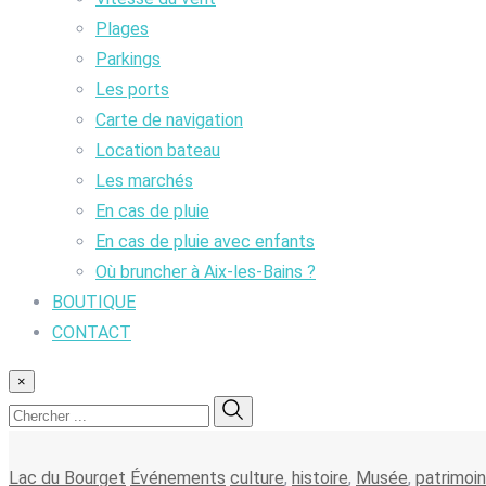
Plages
Parkings
Les ports
Carte de navigation
Location bateau
Les marchés
En cas de pluie
En cas de pluie avec enfants
Où bruncher à Aix-les-Bains ?
BOUTIQUE
CONTACT
×
Lac du Bourget
Événements
culture
,
histoire
,
Musée
,
patrimoi