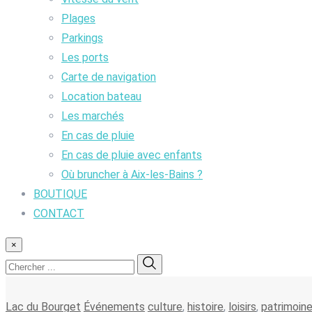
Plages
Parkings
Les ports
Carte de navigation
Location bateau
Les marchés
En cas de pluie
En cas de pluie avec enfants
Où bruncher à Aix-les-Bains ?
BOUTIQUE
CONTACT
×
Lac du Bourget
Événements
culture
,
histoire
,
loisirs
,
patrimoin