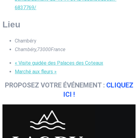
6837769/
Lieu
Chambéry
Chambéry
,
73000
France
«
Visite guidée des Palaces des Coteaux
Marché aux fleurs
»
PROPOSEZ VOTRE ÉVÉNEMENT :
CLIQUEZ
ICI !