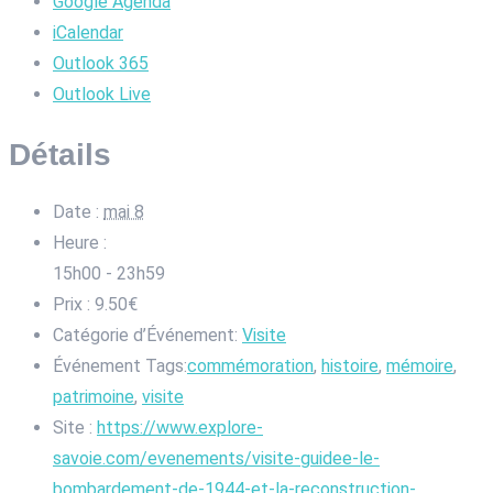
Google Agenda
iCalendar
Outlook 365
Outlook Live
Détails
Date :
mai 8
Heure :
15h00 - 23h59
Prix :
9.50€
Catégorie d’Événement:
Visite
Événement Tags:
commémoration
,
histoire
,
mémoire
,
patrimoine
,
visite
Site :
https://www.explore-
savoie.com/evenements/visite-guidee-le-
bombardement-de-1944-et-la-reconstruction-