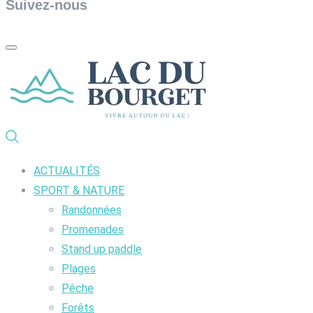
Suivez-nous
ACTUALITÉS
SPORT & NATURE
Randonnées
Promenades
Stand up paddle
Plages
Pêche
Forêts