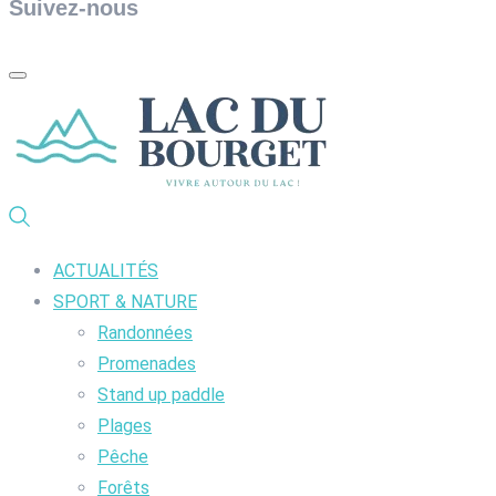
Suivez-nous
ACTUALITÉS
SPORT & NATURE
Randonnées
Promenades
Stand up paddle
Plages
Pêche
Forêts