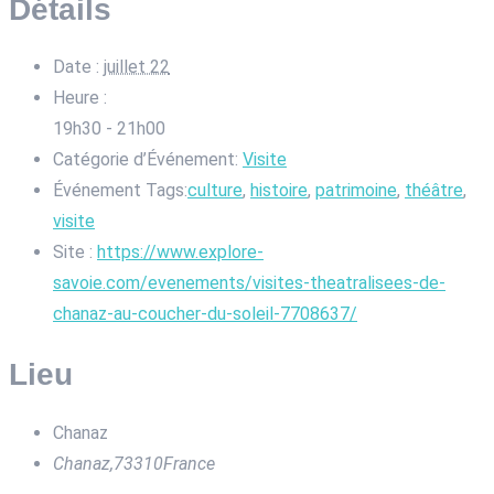
Détails
Date :
juillet 22
Heure :
19h30 - 21h00
Catégorie d’Événement:
Visite
Événement Tags:
culture
,
histoire
,
patrimoine
,
théâtre
,
visite
Site :
https://www.explore-
savoie.com/evenements/visites-theatralisees-de-
chanaz-au-coucher-du-soleil-7708637/
Lieu
Chanaz
Chanaz
,
73310
France