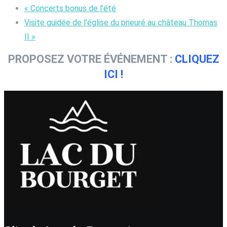
«
Concerts bonus de l’été
Visite guidée de l’église du prieuré au château Thomas
II
»
PROPOSEZ VOTRE ÉVÉNEMENT :
CLIQUEZ
ICI !