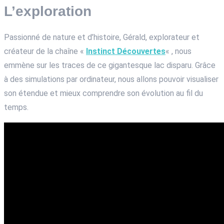
L’exploration
Passionné de nature et d’histoire, Gérald, explorateur et
créateur de la chaîne «
Instinct Découvertes
« , nous
emmène sur les traces de ce gigantesque lac disparu. Grâce
à des simulations par ordinateur, nous allons pouvoir visualiser
son étendue et mieux comprendre son évolution au fil du
temps.