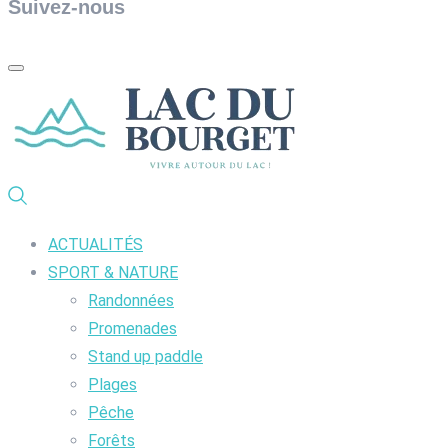
Suivez-nous
ACTUALITÉS
SPORT & NATURE
Randonnées
Promenades
Stand up paddle
Plages
Pêche
Forêts