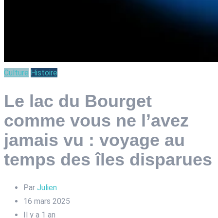
Culture
Histoire
Le lac du Bourget
comme vous ne l’avez
jamais vu : voyage au
temps des îles disparues
Par
Julien
16 mars 2025
Il y a 1 an