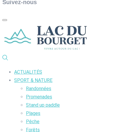
Suivez-nous
ACTUALITÉS
SPORT & NATURE
Randonnées
Promenades
Stand up paddle
Plages
Pêche
Forêts