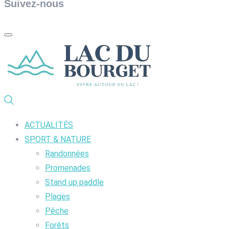
Suivez-nous
ACTUALITÉS
SPORT & NATURE
Randonnées
Promenades
Stand up paddle
Plages
Pêche
Forêts