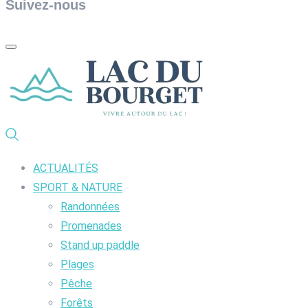
Suivez-nous
ACTUALITÉS
SPORT & NATURE
Randonnées
Promenades
Stand up paddle
Plages
Pêche
Forêts