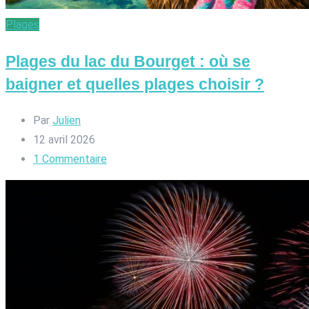
Plages
Plages du lac du Bourget : où se
baigner et quelles plages choisir ?
Par
Julien
12 avril 2026
1
Commentaire