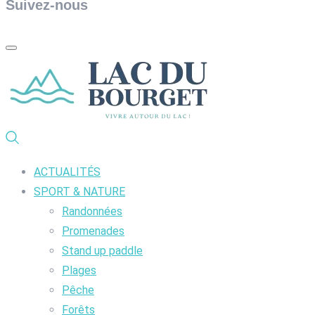
Suivez-nous
ACTUALITÉS
SPORT & NATURE
Randonnées
Promenades
Stand up paddle
Plages
Pêche
Forêts