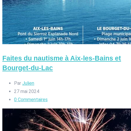
Faites du nautisme à Aix-les-Bains et
Bourget-du-Lac
Par
Julien
27 mai 2024
0
Commentaires