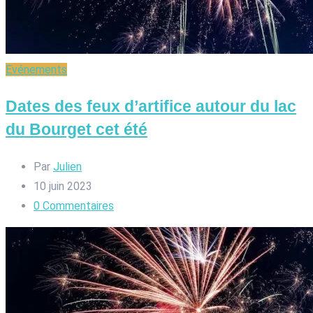
Evénements
Dates des feux d’artifice autour du lac
du Bourget cet été
Par
Julien
10 juin 2023
0
Commentaires