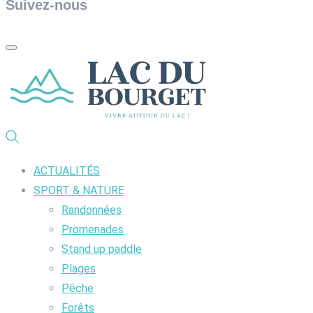
Suivez-nous
ACTUALITÉS
SPORT & NATURE
Randonnées
Promenades
Stand up paddle
Plages
Pêche
Forêts