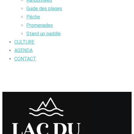
Randonnées
Guide des plages
Pêche
Promenades
Stand up paddle
CULTURE
AGENDA
CONTACT