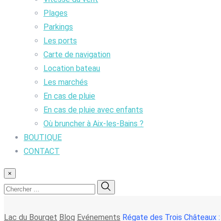
Plages
Parkings
Les ports
Carte de navigation
Location bateau
Les marchés
En cas de pluie
En cas de pluie avec enfants
Où bruncher à Aix-les-Bains ?
BOUTIQUE
CONTACT
×
Lac du Bourget
Blog
Evénements
Régate des Trois Châteaux : 