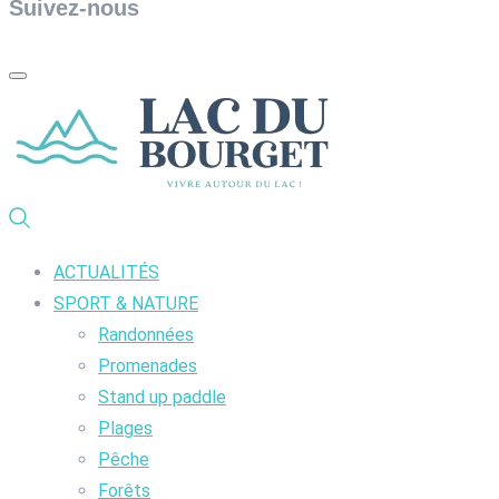
Suivez-nous
ACTUALITÉS
SPORT & NATURE
Randonnées
Promenades
Stand up paddle
Plages
Pêche
Forêts