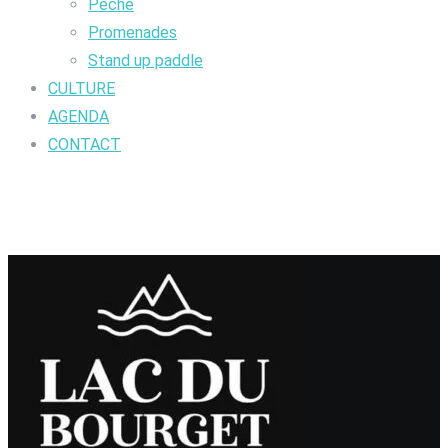
Pêche
Promenades
Stand up paddle
CULTURE
AGENDA
CONTACT