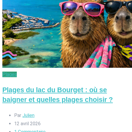
Plages
Plages du lac du Bourget : où se
baigner et quelles plages choisir ?
Par
Julien
12 avril 2026
1
Commentaire