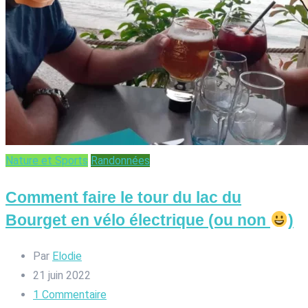
Nature et Sports
Randonnées
Comment faire le tour du lac du
Bourget en vélo électrique (ou non
)
Par
Elodie
21 juin 2022
1
Commentaire