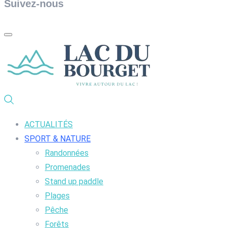
Suivez-nous
ACTUALITÉS
SPORT & NATURE
Randonnées
Promenades
Stand up paddle
Plages
Pêche
Forêts