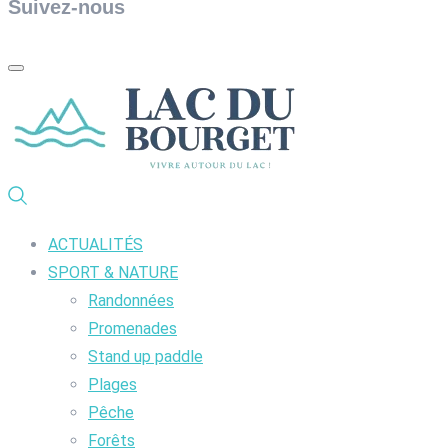
Suivez-nous
ACTUALITÉS
SPORT & NATURE
Randonnées
Promenades
Stand up paddle
Plages
Pêche
Forêts