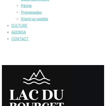
Pêche
Promenades
Stand up paddle
CULTURE
AGENDA
CONTACT