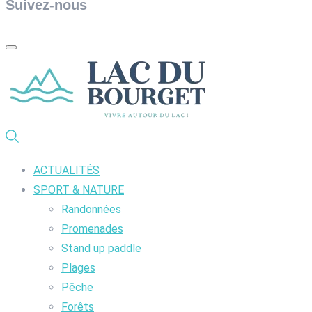
Suivez-nous
ACTUALITÉS
SPORT & NATURE
Randonnées
Promenades
Stand up paddle
Plages
Pêche
Forêts