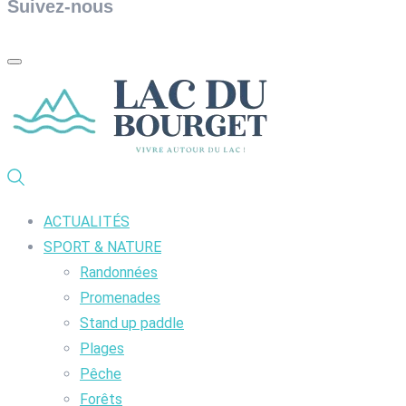
Suivez-nous
ACTUALITÉS
SPORT & NATURE
Randonnées
Promenades
Stand up paddle
Plages
Pêche
Forêts