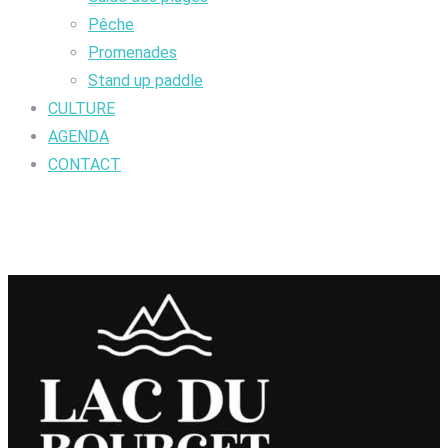
Pêche
Promenades
Stand up paddle
CULTURE
AGENDA
CONTACT