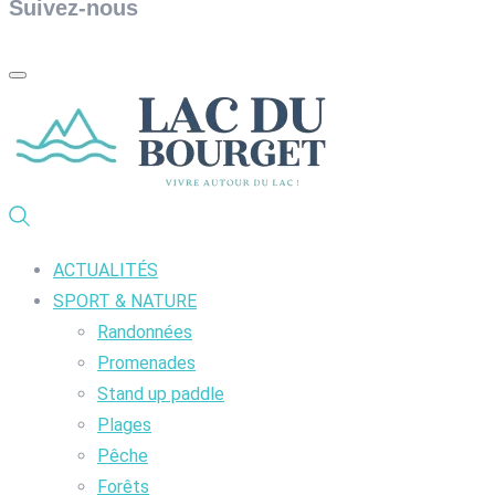
Suivez-nous
ACTUALITÉS
SPORT & NATURE
Randonnées
Promenades
Stand up paddle
Plages
Pêche
Forêts