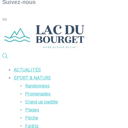
Suivez-nous
ACTUALITÉS
SPORT & NATURE
Randonnées
Promenades
Stand up paddle
Plages
Pêche
Forêts