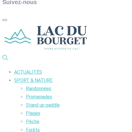
Suivez-nous
ACTUALITÉS
SPORT & NATURE
Randonnées
Promenades
Stand up paddle
Plages
Pêche
Forêts