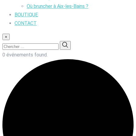
Où bruncher à Aix-les-Bains ?
BOUTIQUE
CONTACT
×
0 événements found.