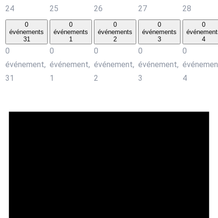
24
25
26
27
28
0
0
0
0
0
événements
événements
événements
événements
événement
31
1
2
3
4
0
0
0
0
0
événement,
événement,
événement,
événement,
événemen
31
1
2
3
4