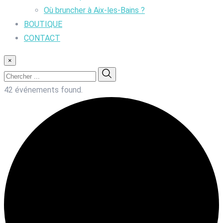
Où bruncher à Aix-les-Bains ?
BOUTIQUE
CONTACT
×
42 événements found.