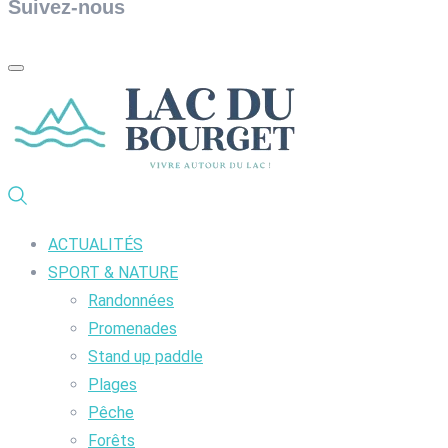
Suivez-nous
ACTUALITÉS
SPORT & NATURE
Randonnées
Promenades
Stand up paddle
Plages
Pêche
Forêts